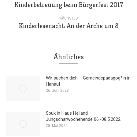
Kinderbetreuung beim Bürgerfest 2017
Vorheriger
Beitrag:
NÄCHSTES
Kinderlesenacht: An der Arche um 8
Nächster
Beitrag:
Ähnliches
Wir suchen dich – Gemeindepädagog*in in
Hanau!
26. Juni 2023
Spuk in Haus Heliand –
Jungscharwochenende 06.-08.5.2022
25. Mai 2022