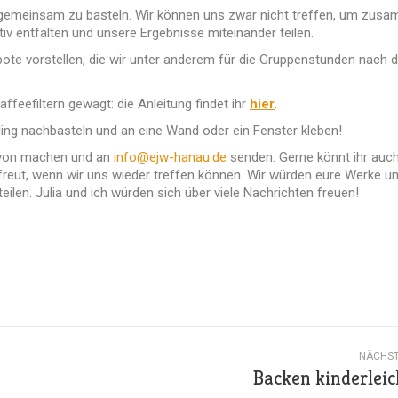
 gemeinsam zu basteln. Wir können uns zwar nicht treffen, um zus
iv entfalten und unsere Ergebnisse miteinander teilen.
ote vorstellen, die wir unter anderem für die Gruppenstunden nach 
feefiltern gewagt: die Anleitung findet ihr
hier
.
ling nachbasteln und an eine Wand oder ein Fenster kleben!
 davon machen und an
info@ejw-hanau.de
senden. Gerne könnt ihr auc
freut, wenn wir uns wieder treffen können. Wir würden eure Werke u
en. Julia und ich würden sich über viele Nachrichten freuen!
NÄCHS
Backen kinderleic
Nächster
Beitrag: