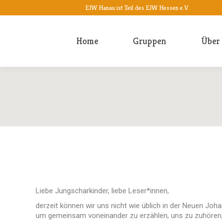
EJW Hanau ist Teil des EJW Hessen e.V.
Home
Gruppen
Über
Liebe Jungscharkinder, liebe Leser*innen,
derzeit können wir uns nicht wie üblich in der Neuen Joha
um gemeinsam voneinander zu erzählen, uns zu zuhören,