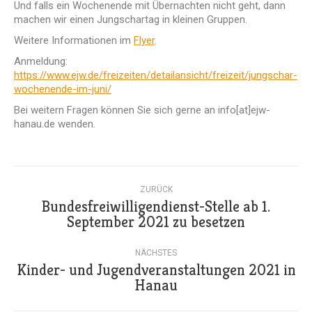
Und falls ein Wochenende mit Übernachten nicht geht, dann
machen wir einen Jungschartag in kleinen Gruppen.
Weitere Informationen im
Flyer
.
Anmeldung:
https://www.ejw.de/freizeiten/detailansicht/freizeit/jungschar-
wochenende-im-juni/
Bei weitern Fragen können Sie sich gerne an info[at]ejw-
hanau.de wenden.
Kommentarnavigation
ZURÜCK
Bundesfreiwilligendienst-Stelle ab 1.
Vorheriger
September 2021 zu besetzen
Beitrag:
NÄCHSTES
Kinder- und Jugendveranstaltungen 2021 in
Nächster
Hanau
Beitrag: