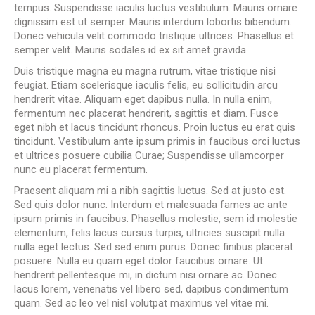
tempus. Suspendisse iaculis luctus vestibulum. Mauris ornare
dignissim est ut semper. Mauris interdum lobortis bibendum.
Donec vehicula velit commodo tristique ultrices. Phasellus et
semper velit. Mauris sodales id ex sit amet gravida.
Duis tristique magna eu magna rutrum, vitae tristique nisi
feugiat. Etiam scelerisque iaculis felis, eu sollicitudin arcu
hendrerit vitae. Aliquam eget dapibus nulla. In nulla enim,
fermentum nec placerat hendrerit, sagittis et diam. Fusce
eget nibh et lacus tincidunt rhoncus. Proin luctus eu erat quis
tincidunt. Vestibulum ante ipsum primis in faucibus orci luctus
et ultrices posuere cubilia Curae; Suspendisse ullamcorper
nunc eu placerat fermentum.
Praesent aliquam mi a nibh sagittis luctus. Sed at justo est.
Sed quis dolor nunc. Interdum et malesuada fames ac ante
ipsum primis in faucibus. Phasellus molestie, sem id molestie
elementum, felis lacus cursus turpis, ultricies suscipit nulla
nulla eget lectus. Sed sed enim purus. Donec finibus placerat
posuere. Nulla eu quam eget dolor faucibus ornare. Ut
hendrerit pellentesque mi, in dictum nisi ornare ac. Donec
lacus lorem, venenatis vel libero sed, dapibus condimentum
quam. Sed ac leo vel nisl volutpat maximus vel vitae mi.