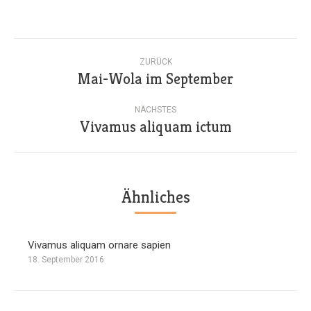
Kommentarnavigation
ZURÜCK
Mai-Wola im September
Vorheriger
Beitrag:
NÄCHSTES
Vivamus aliquam ictum
Nächster
Beitrag:
Ähnliches
Vivamus aliquam ornare sapien
18. September 2016