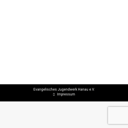
Das Knappenlager am Höllsteinsee im
Bayrischen Wald
EJW Hanau
Von
EJW Hanau
12. August 2021
Bei traumhaftem Sonnenschein konnten wir in Ruhe
das Zeltlager einrichten, Betten für die Zelten bauen
und das vom Vorkommando exzellent vorbereitete
Lager fertig einrichten. Es hat zwar in einer Nacht…
Evangelisches Jugendwerk Hanau e.V.
Impressum