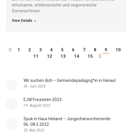
erholsame, erlebnisreiche und segensreiche
Sommerferien.
View Details
1
2
3
4
5
6
7
8
9
10
11
12
13
14
15
Wir suchen dich – Gemeindepädagog*in in Hanau!
26. Juni 2023
EJW Freizeiten 2023
19. August 2022
Spuk in Haus Heliand – Jungscharwochenende
06.-08.5.2022
25. Mai 2022